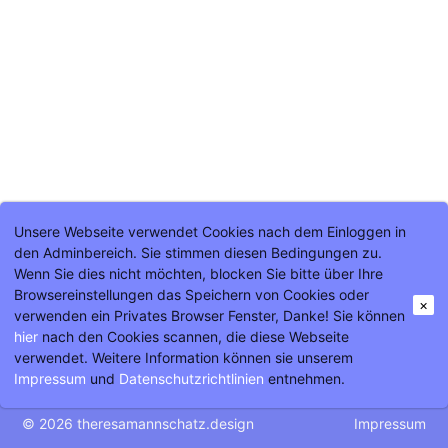
Unsere Webseite verwendet Cookies nach dem Einloggen in
den Adminbereich. Sie stimmen diesen Bedingungen zu.
Wenn Sie dies nicht möchten, blocken Sie bitte über Ihre
Kinderladen Hildegarten,
Browsereinstellungen das Speichern von Cookies oder
Hildegardstr. 16a,
×
verwenden ein Privates Browser Fenster, Danke! Sie können
10715 Berlin
hier
nach den Cookies scannen, die diese Webseite
Tel.: 030 / 853 91 60
verwendet. Weitere Information können sie unserem
info@kila-hildegarten.de
Impressum
und
Datenschutzrichtlinien
entnehmen.
© 2026 theresamannschatz.design
Impressum